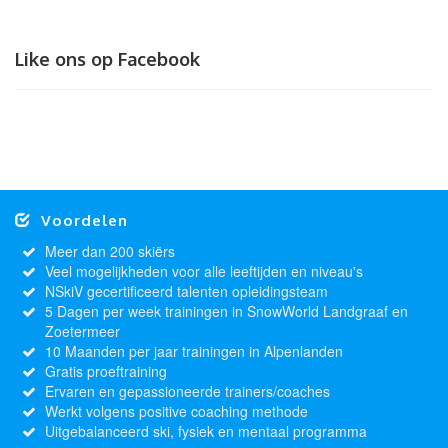
Like ons op Facebook
Voordelen
Meer dan 200 skiërs
Veel mogelijkheden voor alle leeftijden en niveau's
NSkiV gecertificeerd talenten opleidingsteam
5 Dagen per week trainingen in SnowWorld Landgraaf en
Zoetermeer
10 Maanden per jaar trainingen in Alpenlanden
Gratis proeftraining
Ervaren en gepassioneerde trainers/coaches
Werkt volgens positive coaching methode
Uitgebalanceerd ski, fysiek en mentaal programma