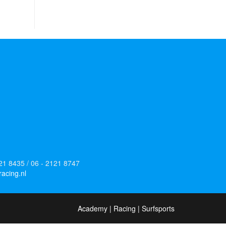
121 8435 / 06 - 2121 8747
acing.nl
Academy
|
Racing
|
Surfsports