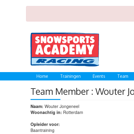
Home
Trainingen
Events
Team
Team Member : Wouter J
Naam:
Wouter Jongeneel
Woonachtig in:
Rotterdam
Opleider voor:
Baantraining