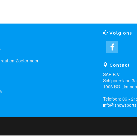
Volg ons
s
graaf en Zoetermeer
Contact
SAR B.V.
Schipperslaan 3a
1906 BG Limmen
a
Telefoon: 06 - 2
info@snowsportsr