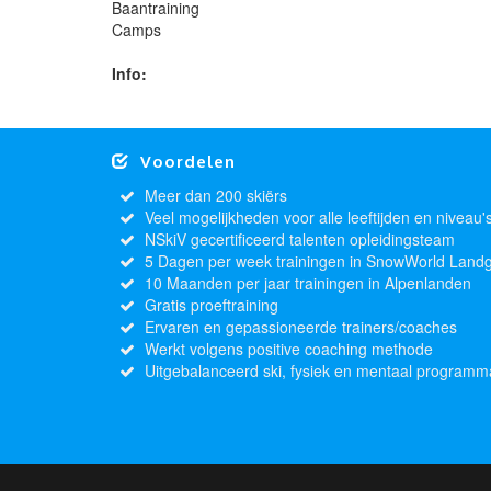
Baantraining
Camps
Info:
Voordelen
Meer dan 200 skiërs
Veel mogelijkheden voor alle leeftijden en niveau'
NSkiV gecertificeerd talenten opleidingsteam
5 Dagen per week trainingen in SnowWorld Land
10 Maanden per jaar trainingen in Alpenlanden
Gratis proeftraining
Ervaren en gepassioneerde trainers/coaches
Werkt volgens positive coaching methode
Uitgebalanceerd ski, fysiek en mentaal programm