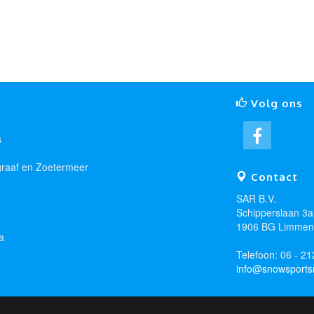
Volg ons
s
graaf en Zoetermeer
Contact
SAR B.V.
Schipperslaan 3a
1906 BG Limmen
a
Telefoon: 06 - 2
info@snowsportsr