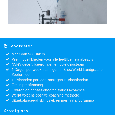
Voordelen
Meer dan 200 skiërs
Veel mogelijkheden voor alle leeftijden en niveau's
NSkiV gecertificeerd talenten opleidingsteam
5 Dagen per week trainingen in SnowWorld Landgraaf en
Zoetermeer
10 Maanden per jaar trainingen in Alpenlanden
Gratis proeftraining
Ervaren en gepassioneerde trainers/coaches
Werkt volgens positive coaching methode
Uitgebalanceerd ski, fysiek en mentaal programma
Volg ons